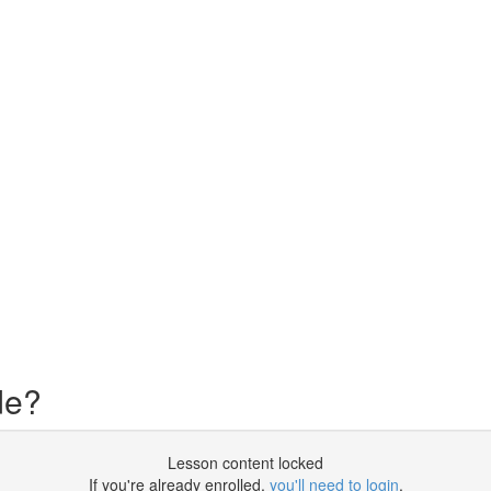
de?
Lesson content locked
If you're already enrolled,
you'll need to login
.