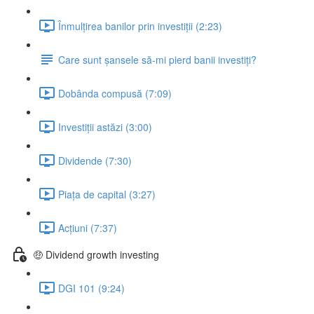
Înmulțirea banilor prin investiții (2:23)
Care sunt șansele să-mi pierd banii investiți?
Dobânda compusă (7:09)
Investiții astăzi (3:00)
Dividende (7:30)
Piața de capital (3:27)
Acțiuni (7:37)
🤑 Dividend growth investing
DGI 101 (9:24)